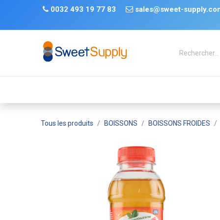
Se rendre au contenu
​
0032 493 19 77 83 ​
sales@sweet-supply.co
TRENDS
Nouveauté
De retour en stock
Tiktok
Tous les produits
BOISSONS
BOISSONS FROIDES