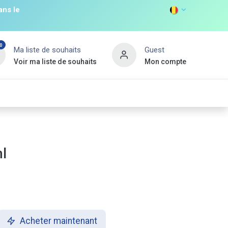
ans le
0
Ma liste de souhaits
Guest
Voir ma liste de souhaits
Mon compte
DISCOVER
s
Non Food
Promos
Nouveau Client
ml
Acheter maintenant