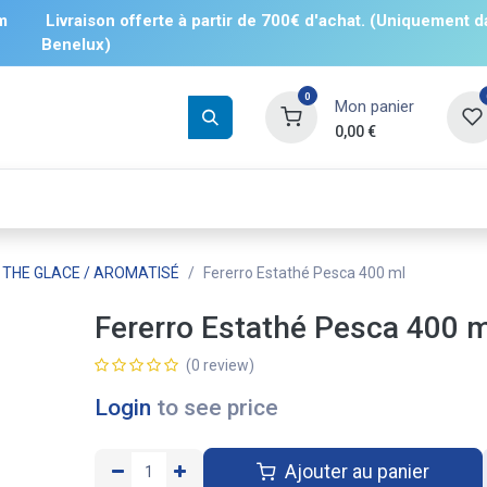
m
Livraison offerte à partir de 700€ d'achat. (Uniquement d
Benelux)
0
Mon panier
0,00
€
Boissons
Salés
Sucrés
❄️ Surgelé
THE GLACE / AROMATISÉ
Fererro Estathé Pesca 400 ml
Fererro Estathé Pesca 400 
(0 review)
Login
to see price
Ajouter au panier