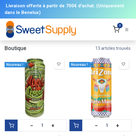
Se rendre au contenu
Livraison offerte à partir de 700€ d'achat. (Uniquement
dans le Benelux)
0
Boutique
13 articles trouvés.
Nouveau !
Nouveau !
−
+
−
+