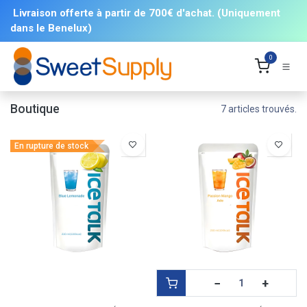
Se rendre au contenu
Livraison offerte à partir de 700€ d'achat. (Uniquement
dans le Benelux)
0
Boutique
7 articles trouvés.
En rupture de stock
−
+