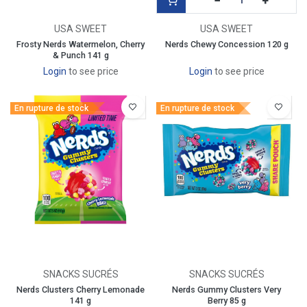
−
+
USA SWEET
USA SWEET
Frosty Nerds Watermelon, Cherry
Nerds Chewy Concession 120 g
& Punch 141 g
Login
to see price
Login
to see price
En rupture de stock
En rupture de stock
SNACKS SUCRÉS
SNACKS SUCRÉS
Nerds Clusters Cherry Lemonade
Nerds Gummy Clusters Very
141 g
Berry 85 g