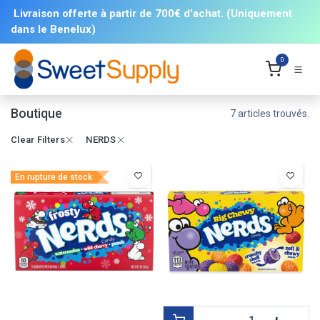
Se rendre au contenu
Livraison offerte à partir de 700€ d'achat. (Uniquement
dans le Benelux)
0
Boutique
7 articles trouvés.
Clear Filters
NERDS
En rupture de stock