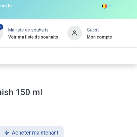
ans le
0
Ma liste de souhaits
Guest
Voir ma liste de souhaits
Mon compte
DISCOVER
s
Non Food
Promos
Nouveau Client
ish 150 ml
Acheter maintenant