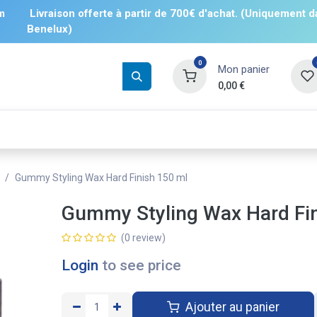
m
Livraison offerte à partir de 700€ d'achat. (Uniquement d
Benelux)
0
Mon panier
0,00
€
Boissons
Salés
Sucrés
❄️ Surgelé
Gummy Styling Wax Hard Finish 150 ml
Gummy Styling Wax Hard Fin
(0 review)
Login
to see price
Ajouter au panier