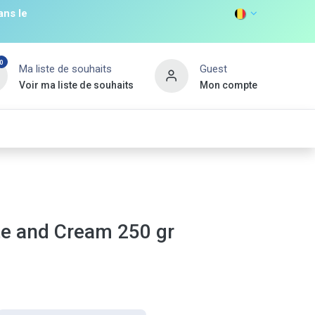
ans le
0
Ma liste de souhaits
Guest
Voir ma liste de souhaits
Mon compte
DISCOVER
s
Non Food
Promos
Nouveau Client
te and Cream 250 gr