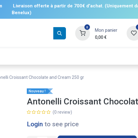
m
Livraison offerte à partir de 700€ d'achat. (Uniquement d
Benelux)
0
Mon panier
0,00
€
Boissons
Salés
Sucrés
❄️ Surgelé
nelli Croissant Chocolate and Cream 250 gr
Nouveau !
Antonelli Croissant Chocola
(0 review)
Login
to see price