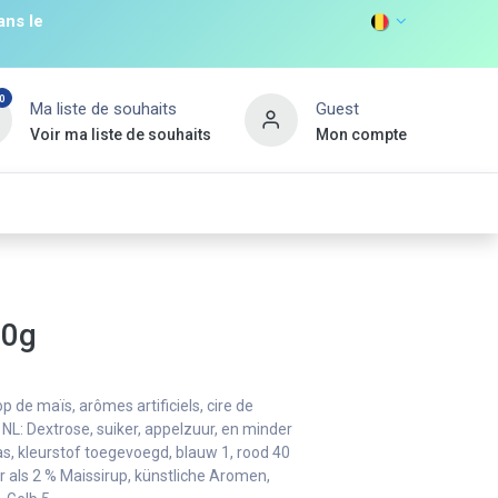
ans le
0
Ma liste de souhaits
Guest
Voir ma liste de souhaits
Mon compte
DISCOVER
s
Non Food
Promos
Nouveau Client
80g
p de maïs, arômes artificiels, cire de
. NL: Dextrose, suiker, appelzuur, en minder
, kleurstof toegevoegd, blauw 1, rood 40
er als 2 % Maissirup, künstliche Aromen,