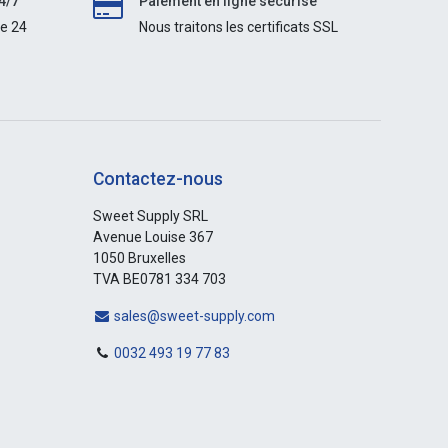
4/7
Paiement en ligne sécurisé
le 24
Nous traitons les certificats SSL
Contactez-nous
Sweet Supply SRL
Avenue Louise 367
1050 Bruxelles
TVA BE0781 334 703
sales@sweet-supply.com
0032 493 19 77 83