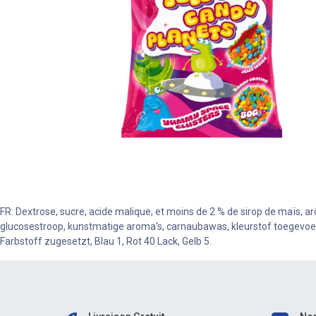
FR: Dextrose, sucre, acide malique, et moins de 2 % de sirop de maïs, arô
glucosestroop, kunstmatige aroma's, carnaubawas, kleurstof toegevoegd
Farbstoff zugesetzt, Blau 1, Rot 40 Lack, Gelb 5.