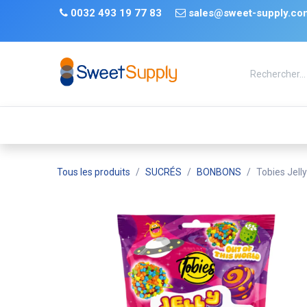
Se rendre au contenu
​
0032 493 19 77 83 ​
sales@sweet-supply.co
TRENDS
Nouveauté
De retour en stock
Tiktok
Tous les produits
SUCRÉS
BONBONS
Tobies Jell