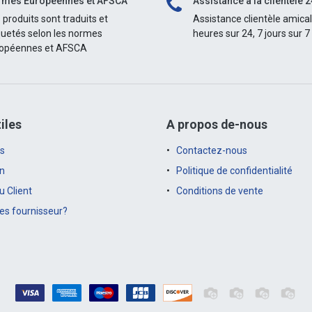
mes Européennes et AFSCA
Assistance à la clientèle 2
 produits sont traduits et
Assistance clientèle amica
quetés selon les normes
heures sur 24, 7 jours sur 7
opéennes et AFSCA
iles
A propos de-nous
s
Contactez-nous
on
Politique de confidentialité
 Client
Conditions de vente
es fournisseur?