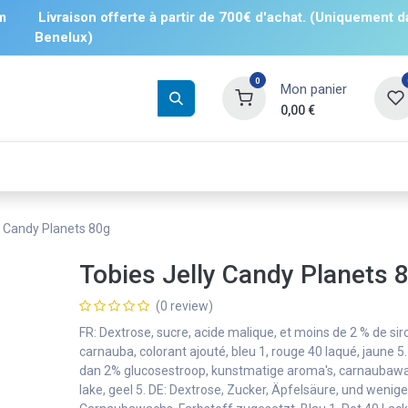
m
Livraison offerte à partir de 700€ d'achat. (Uniquement d
Benelux)
0
Mon panier
0,00
€
Boissons
Salés
Sucrés
❄️ Surgelé
y Candy Planets 80g
Tobies Jelly Candy Planets 
(0 review)
FR: Dextrose, sucre, acide malique, et moins de 2 % de siro
carnauba, colorant ajouté, bleu 1, rouge 40 laqué, jaune 5
dan 2% glucosestroop, kunstmatige aroma's, carnaubawas
lake, geel 5. DE: Dextrose, Zucker, Äpfelsäure, und wenig