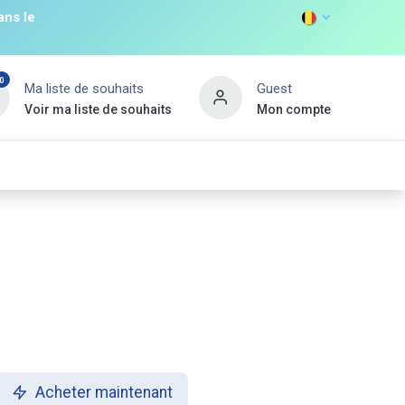
ans le
0
Ma liste de souhaits
Guest
Voir ma liste de souhaits
Mon compte
DISCOVER
s
Non Food
Promos
Nouveau Client
Acheter maintenant