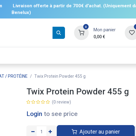
m
Livraison offerte à partir de 700€ d'achat. (Uniquement d
Benelux)
0
Mon panier
0,00
€
Boissons
Salés
Sucrés
❄️ Surgelé
T / PROTÉINE
Twix Protein Powder 455 g
Twix Protein Powder 455 g
(0 review)
Login
to see price
Ajouter au panier