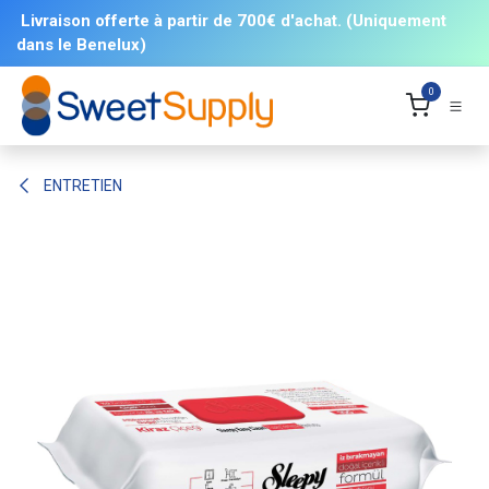
Se rendre au contenu
Livraison offerte à partir de 700€ d'achat. (Uniquement
dans le Benelux)
0
ENTRETIEN