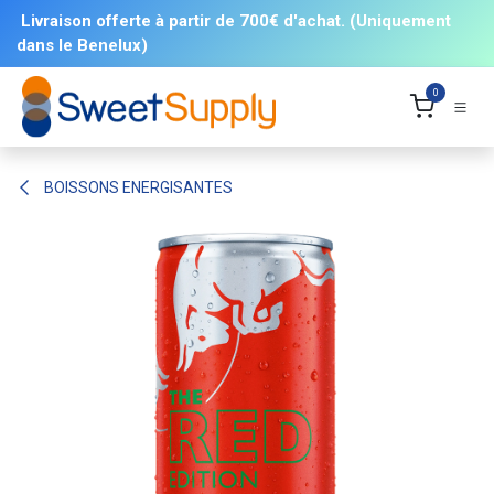
Se rendre au contenu
Livraison offerte à partir de 700€ d'achat. (Uniquement
dans le Benelux)
0
BOISSONS ENERGISANTES