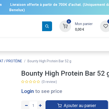
m
Livraison offerte à partir de 700€ d'achat. (Uniquement d
Benelux)
0
Mon panier
0,00
€
Boissons
Salés
Sucrés
❄️ Surgelé
T / PROTÉINE
Bounty High Protein Bar 52 g
Bounty High Protein Bar 52 
(0 review)
Login
to see price
Ajouter au panier