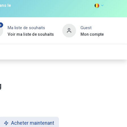
ans le
0
Ma liste de souhaits
Guest
Voir ma liste de souhaits
Mon compte
DISCOVER
s
Non Food
Promos
Nouveau Client
g
Acheter maintenant