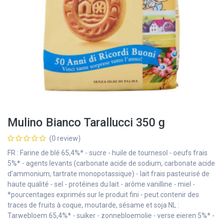
Mulino Bianco Tarallucci 350 g
(0 review)
FR : Farine de blé 65,4%* - sucre - huile de tournesol - oeufs frais
5%* - agents levants (carbonate acide de sodium, carbonate acide
d'ammonium, tartrate monopotassique) - lait frais pasteurisé de
haute qualité - sel - protéines du lait - arôme vanilline - miel -
*pourcentages exprimés sur le produit fini - peut contenir des
traces de fruits à coque, moutarde, sésame et soja NL :
Tarwebloem 65,4%* - suiker - zonnebloemolie - verse eieren 5%* -