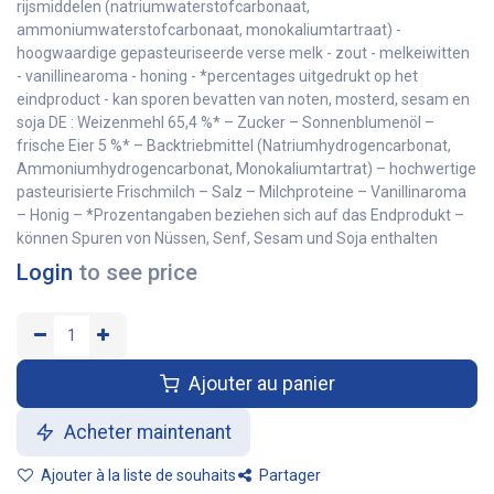
rijsmiddelen (natriumwaterstofcarbonaat,
ammoniumwaterstofcarbonaat, monokaliumtartraat) -
hoogwaardige gepasteuriseerde verse melk - zout - melkeiwitten
- vanillinearoma - honing - *percentages uitgedrukt op het
eindproduct - kan sporen bevatten van noten, mosterd, sesam en
soja DE : Weizenmehl 65,4 %* – Zucker – Sonnenblumenöl –
frische Eier 5 %* – Backtriebmittel (Natriumhydrogencarbonat,
Ammoniumhydrogencarbonat, Monokaliumtartrat) – hochwertige
pasteurisierte Frischmilch – Salz – Milchproteine ​​– Vanillinaroma
– Honig – *Prozentangaben beziehen sich auf das Endprodukt –
können Spuren von Nüssen, Senf, Sesam und Soja enthalten
Login
to see price
Ajouter au panier
Acheter maintenant
Ajouter à la liste de souhaits
Partager