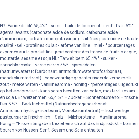
FR : Farine de blé 65,4%* - sucre - huile de tournesol - oeufs frais 5%* -
agents levants (carbonate acide de sodium, carbonate acide
d'ammonium, tartrate monopotassique) - lait frais pasteurisé de haute
qualité - sel - protéines du lait - arôme vanilline - miel - *pourcentages
exprimés sur le produit fini - peut contenir des traces de fruits à coque,
moutarde, sésame et soja NL : Tarwebloem 65,4%* - suiker -
zonnebloemolie - verse eieren 5%* - rijsmiddelen
(natriumwaterstofcarbonaat, ammoniumwaterstofcarbonaat,
monokaliumtartraat) - hoogwaardige gepasteuriseerde verse melk -
zout - melkeiwitten - vanillinearoma - honing - *percentages uitgedrukt
op het eindproduct - kan sporen bevatten van noten, mosterd, sesam
en soja DE : Weizenmehl 65,4 %* – Zucker – Sonnenblumenöl – frische
Eier 5 %* – Backtriebmittel (Natriumhydrogencarbonat,
Ammoniumhydrogencarbonat, Monokaliumtartrat) – hochwertige
pasteurisierte Frischmilch – Salz – Milchproteine ​​– Vanillinaroma –
Honig – *Prozentangaben beziehen sich auf das Endprodukt – können
Spuren von Nüssen, Senf, Sesam und Soja enthalten