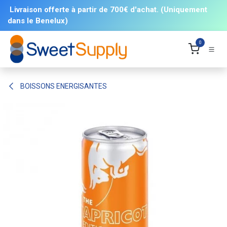
Se rendre au contenu
Livraison offerte à partir de 700€ d'achat. (Uniquement
dans le Benelux)
0
BOISSONS ENERGISANTES