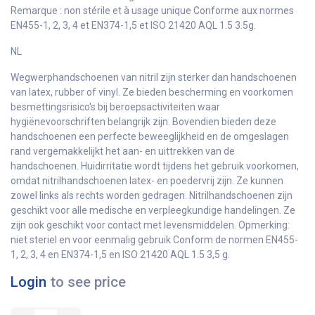
Remarque : non stérile et à usage unique Conforme aux normes
EN455-1, 2, 3, 4 et EN374-1,5 et ISO 21420 AQL 1.5 3.5g.
NL
Wegwerphandschoenen van nitril zijn sterker dan handschoenen
van latex, rubber of vinyl. Ze bieden bescherming en voorkomen
besmettingsrisico's bij beroepsactiviteiten waar
hygiënevoorschriften belangrijk zijn. Bovendien bieden deze
handschoenen een perfecte beweeglijkheid en de omgeslagen
rand vergemakkelijkt het aan- en uittrekken van de
handschoenen. Huidirritatie wordt tijdens het gebruik voorkomen,
omdat nitrilhandschoenen latex- en poedervrij zijn. Ze kunnen
zowel links als rechts worden gedragen. Nitrilhandschoenen zijn
geschikt voor alle medische en verpleegkundige handelingen. Ze
zijn ook geschikt voor contact met levensmiddelen. Opmerking:
niet steriel en voor eenmalig gebruik Conform de normen EN455-
1, 2, 3, 4 en EN374-1,5 en ISO 21420 AQL 1.5 3,5 g.
Login
to see price