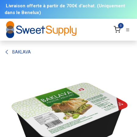
Se rendre au contenu
Livraison offerte à partir de 700€ d'achat. (Uniquement
dans le Benelux)
0
BAKLAVA