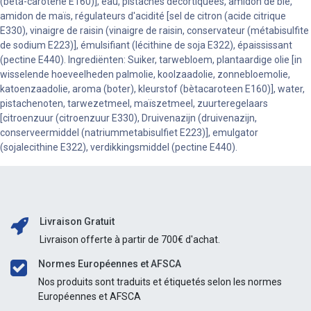
(bêta-carotène E160)], eau, pistaches décortiquées, amidon de blé,
amidon de maïs, régulateurs d'acidité [sel de citron (acide citrique
E330), vinaigre de raisin (vinaigre de raisin, conservateur (métabisulfite
de sodium E223)], émulsifiant (lécithine de soja E322), épaississant
(pectine E440). Ingrediënten: Suiker, tarwebloem, plantaardige olie [in
wisselende hoeveelheden palmolie, koolzaadolie, zonnebloemolie,
katoenzaadolie, aroma (boter), kleurstof (bètacaroteen E160)], water,
pistachenoten, tarwezetmeel, maïszetmeel, zuurteregelaars
[citroenzuur (citroenzuur E330), Druivenazijn (druivenazijn,
conserveermiddel (natriummetabisulfiet E223)], emulgator
(sojalecithine E322), verdikkingsmiddel (pectine E440).
Livraison Gratuit
Livraison offerte à partir de 700€ d'achat.
Normes Européennes et AFSCA
Nos produits sont traduits et étiquetés selon les normes
Européennes et AFSCA