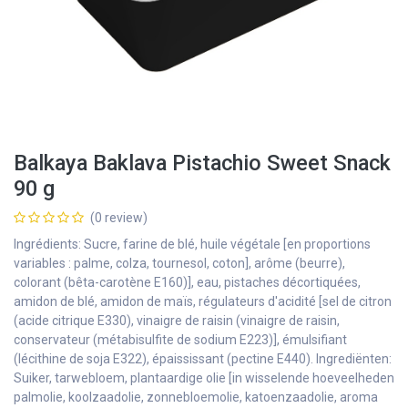
Balkaya Baklava Pistachio Sweet Snack
90 g
(0 review)
Ingrédients: Sucre, farine de blé, huile végétale [en proportions
variables : palme, colza, tournesol, coton], arôme (beurre),
colorant (bêta-carotène E160)], eau, pistaches décortiquées,
amidon de blé, amidon de maïs, régulateurs d'acidité [sel de citron
(acide citrique E330), vinaigre de raisin (vinaigre de raisin,
conservateur (métabisulfite de sodium E223)], émulsifiant
(lécithine de soja E322), épaississant (pectine E440). Ingrediënten:
Suiker, tarwebloem, plantaardige olie [in wisselende hoeveelheden
palmolie, koolzaadolie, zonnebloemolie, katoenzaadolie, aroma