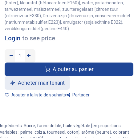
(boter), kleurstof (bètacaroteen E160)], water, pistachenoten,
tarwezetmeel, maïszetmeel, zuurteregelaars [citroenzuur
(citroenzuur E330), Druivenazijn (druivenazijn, conserveermiddel
(natriummetabisulfiet E223)], emulgator (sojalecithine E322),
verdikkingsmiddel (pectine E440).
Login
to see price
Ajouter au panier
Acheter maintenant
Ajouter à la liste de souhaits
Partager
Ingrédients: Sucre, farine de blé, huile végétale [en proportions
variables : palme, colza, tournesol, coton], arôme (beurre), colorant