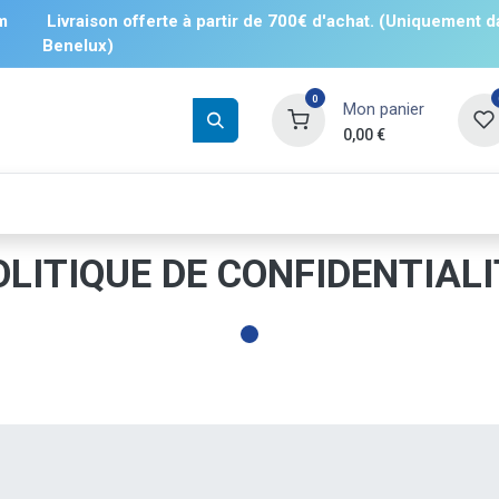
m
Livraison offerte à partir de 700€ d'achat. (Uniquement d
Benelux)
0
Mon panier
0,00
€
Boissons
Salés
Sucrés
❄️ Surgelé
OLITIQUE DE CONFIDENTIALI