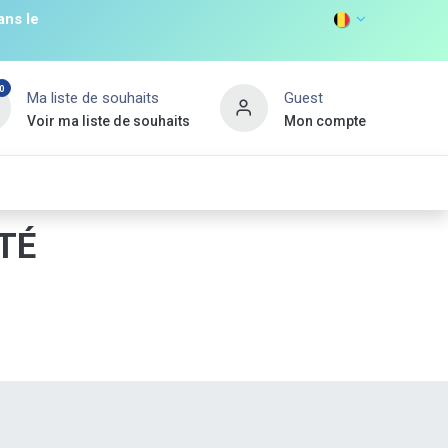
ans le
0
Ma liste de souhaits
Guest
Voir ma liste de souhaits
Mon compte
DISCOVER
s
Non Food
Promos
Nouveau Client
TÉ